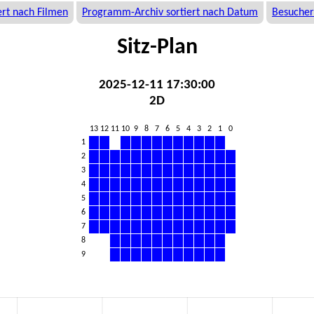
rt nach Filmen
Programm-Archiv sortiert nach Datum
Besucher
Sitz-Plan
2025-12-11 17:30:00
2D
13
12
11
10
9
8
7
6
5
4
3
2
1
0
1
2
3
4
5
6
7
8
9